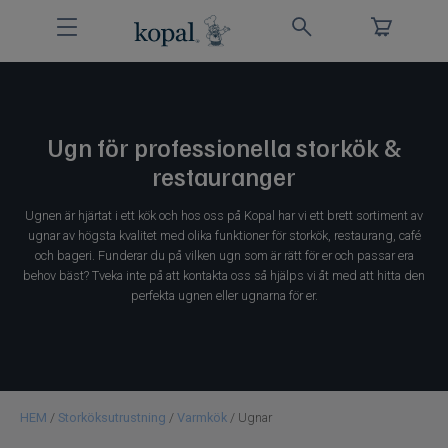
Storköksutrustning
Bygg
Ugn för professionella storkök &
restauranger
Service
Ugnen är hjärtat i ett kök och hos oss på Kopal har vi ett brett sortiment av
Om Kopal
ugnar av högsta kvalitet med olika funktioner för storkök, restaurang, café
och bageri. Funderar du på vilken ugn som är rätt för er och passar era
Kontakt
behov bäst? Tveka inte på att kontakta oss så hjälps vi åt med att hitta den
perfekta ugnen eller ugnarna för er.
HEM
/
Storköksutrustning
/
Varmkök
/ Ugnar