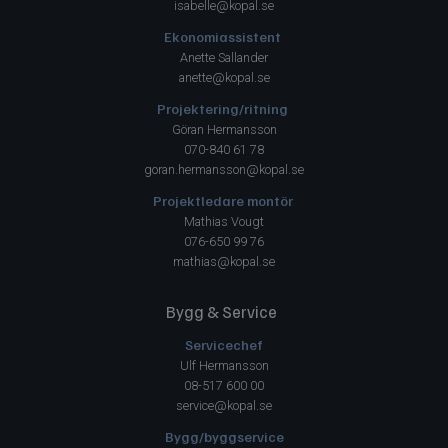
isabelle@kopal.se
Ekonomiassistent
Anette Sallander
anette@kopal.se
Projektering/ritning
Göran Hermansson
070-840 61 78
goran.hermansson@kopal.se
Projektledare montör
Mathias Vougt
076-650 99 76
mathias@kopal.se
Bygg & Service
Servicechef
Ulf Hermansson
08-517 600 00
service@kopal.se
Bygg/byggservice