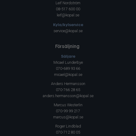
Leif Nordström
08-517 600 00
leif@kopal.se
Kyla/kylservice
service@kopal.se
Försäljning
Säljare
Micael Lunderbye
070-689 93 66
micael@kopal.se
Anders Hermansson
070-766 28 65
anders.hermansson@kopal.se
Marcus Westerlin
070-99 99 217
marcus@kopal.se
Roger Lindblad
070-712 80 05