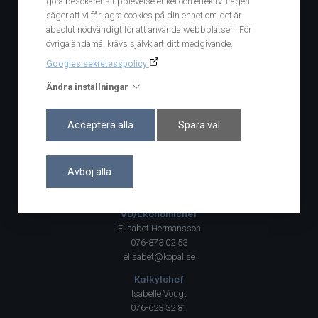
göra besökarens upplevelse enkel och effektiv. Lagen
Marcus Westerlin
säger att vi får lagra cookies på din enhet om det är
070-99 99 217
absolut nödvändigt för att använda webbplatsen. För
marcus@kopal.se
övriga ändamål krävs självklart ditt medgivande.
Googles sekretesspolicy
Göteborg - Försäljningskontor
Roger Lindblad
Ändra inställningar
070-712 80 05
roger@kopal.se
Acceptera alla
Spara val
Facebook
Avböj alla
Projektledning
VD/Ekonomichef
Elisabet Hermansson
076-873 02 53
elisabet@kopal.se
Kalkylchef
Isabelle Vougt
076-623 32 81