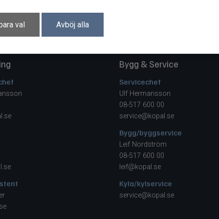
para val
Avböj alla
ing
Bygg & Service
chef
Servicechef
mansson
Ulf Hermansson
08-517 600 00
l.se
service@kopal.se
Bygg/byggservice
Leif Nordström
08-517 600 00
l.se
leif@kopal.se
stent
Kyla/kylservice
er
service@kopal.se
se