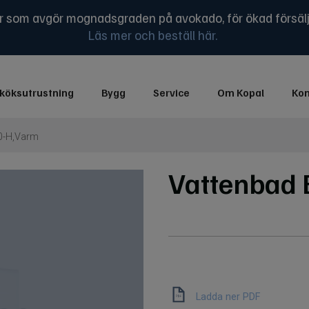
som avgör mognadsgraden på avokado, för ökad försälj
Läs mer och beställ här.
köksutrustning
Bygg
Service
Om Kopal
Kon
0-H,Varm
Vattenbad 
Ladda ner PDF