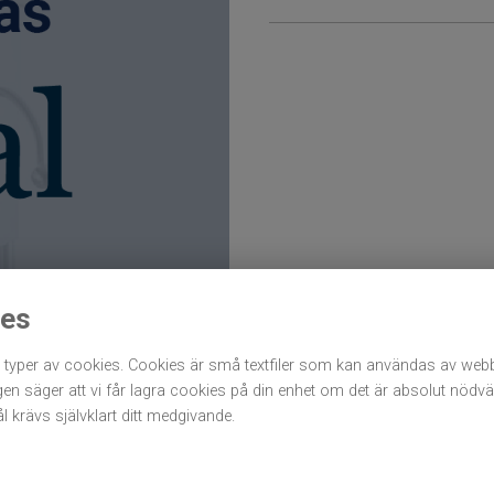
ies
typer av cookies. Cookies är små textfiler som kan användas av webb
agen säger att vi får lagra cookies på din enhet om det är absolut nödv
 krävs självklart ditt medgivande.