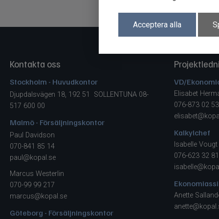
Acceptera alla
S
Kontakta oss
Projektledn
Stockholm - Huvudkontor
VD/Ekonomi
Elisabet Her
Djupdalsvägen 18, 192 51 SOLLENTUNA 08-
076-873 02 53
517 600 00
elisabet@kopa
Malmö - Försäljningskontor
Kalkylchef
Paul Davidson
Isabelle Vougt
070-841 85 14
076-623 32 81
paul@kopal.se
isabelle@kopa
Marcus Westerlin
Ekonomiassi
070-99 99 217
Anette Salland
marcus@kopal.se
anette@kopal.
Göteborg - Försäljningskontor