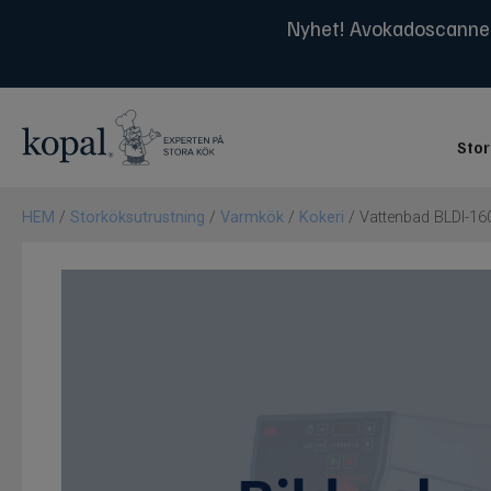
Nyhet! Avokadoscanner 
Stor
HEM
/
Storköksutrustning
/
Varmkök
/
Kokeri
/ Vattenbad BLDI-16