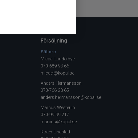
Försäljning
Säljare
Micael Lunderbye
070-689 93 66
micael@kopal.se
Anders Hermansson
070-766 28 65
anders.hermansson@kopal.se
Marcus Westerlin
070-99 99 217
marcus@kopal.se
Roger Lindblad