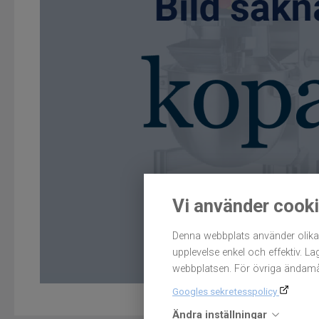
Vi använder cook
Denna webbplats använder olika 
upplevelse enkel och effektiv. L
webbplatsen. För övriga ändamål
Googles sekretesspolicy
Ändra inställningar