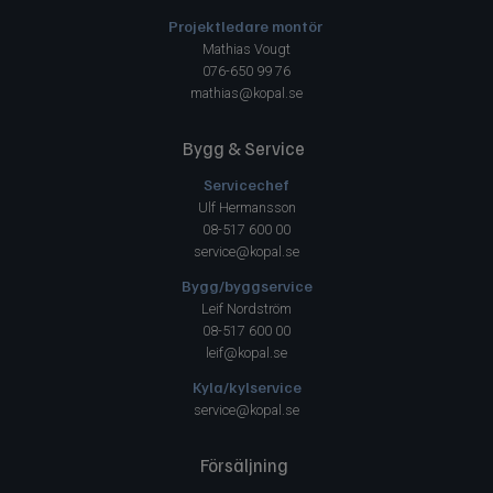
Projektledare montör
Mathias Vougt
076-650 99 76
mathias@kopal.se
Bygg & Service
Servicechef
Ulf Hermansson
08-517 600 00
service@kopal.se
Bygg/byggservice
Leif Nordström
08-517 600 00
leif@kopal.se
Kyla/kylservice
service@kopal.se
Försäljning