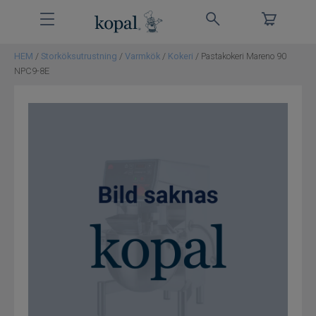
HEM
/
Storköksutrustning
/
Varmkök
/
Kokeri
/ Pastakokeri Mareno 90
Storköksutrustning
NPC9-8E
Bygg
Service
Om Kopal
Kontakt