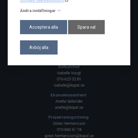
Googles sekretesspolicy
Facebook
Ändra inställningar
Acceptera alla
Spara val
Projektledning
VD/Ekonomichef
Elisabet Hermansson
Avböj alla
076-873 02 53
elisabet@kopal.se
Kalkylchef
Isabelle Vougt
076-623 32 81
isabelle@kopal.se
Ekonomiassistent
Anette Sallander
anette@kopal.se
Projektering/ritning
Göran Hermansson
070-840 61 78
goran.hermansson@kopal.se