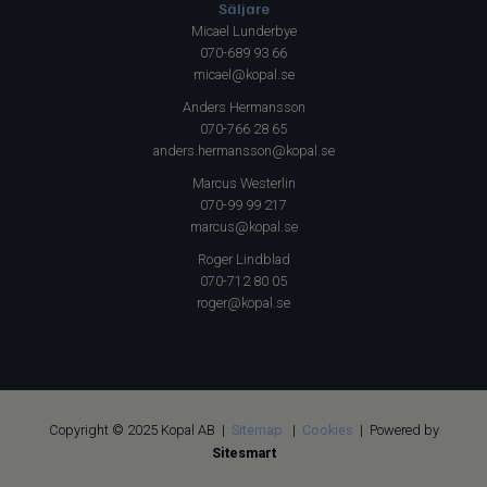
Säljare
Micael Lunderbye
070-689 93 66
micael@kopal.se
Anders Hermansson
070-766 28 65
anders.hermansson@kopal.se
Marcus Westerlin
070-99 99 217
marcus@kopal.se
Roger Lindblad
070-712 80 05
roger@kopal.se
Copyright © 2025 Kopal AB |
Sitemap
|
Cookies
| Powered by
Sitesmart