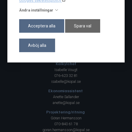
Googles sekretesspolicy
Facebook
Ändra inställningar
Acceptera alla
Spara val
Projektledning
VD/Ekonomichef
Elisabet Hermansson
Avböj alla
076-873 02 53
elisabet@kopal.se
Kalkylchef
Isabelle Vougt
076-623 32 81
isabelle@kopal.se
Ekonomiassistent
Anette Sallander
anette@kopal.se
Projektering/ritning
Göran Hermansson
070-840 61 78
goran.hermansson@kopal.se