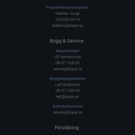
Projektledare montör
Mathias Vougt
076-650 99 76
mathias@kopal.se
Bygg & Service
Servicechef
Ulf Hermansson
08-517 600 00
service@kopal.se
Bygg/byggservice
Leif Nordström
08-517 600 00
leif@kopal.se
Kyla/kylservice
service@kopal.se
Försäljning