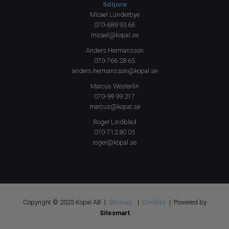
Säljare
Micael Lunderbye
070-689 93 66
micael@kopal.se
Anders Hermansson
070-766 28 65
anders.hermansson@kopal.se
Marcus Westerlin
070-99 99 217
marcus@kopal.se
Roger Lindblad
070-712 80 05
roger@kopal.se
Copyright © 2025 Kopal AB |
Sitemap
|
Cookies
| Powered by
Sitesmart