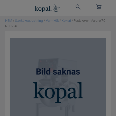
HEM
/
Storköksutrustning
/
Varmkök
/
Kokeri
/ Pastakokeri Mareno 70
Storköksutrustning
NPC7-4E
Bygg
Service
Om Kopal
Kontakt